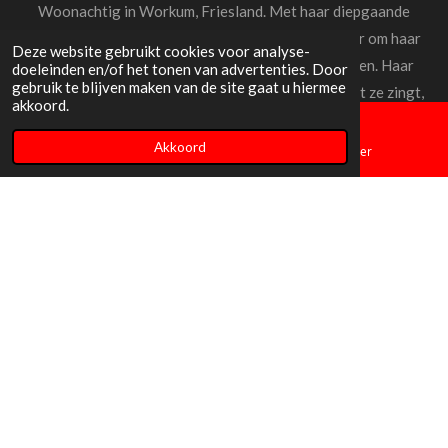
Woonachtig in Workum, Friesland. Met haar diepgaande
emotionele connectie met muziek, streeft ze ernaar om haar
Deze website gebruikt cookies voor analyse-
fans een onvergetelijke muzikale ervaring te bieden. Haar
doeleinden en/of het tonen van advertenties. Door
gebruik te blijven maken van de site gaat u hiermee
talent en toewijding komen samen in elk nummer dat ze zingt,
akkoord.
waardoor ze harten raakt en herinneringen tot leven brengt.
Akkoord
E-mailadres
Telefoonnummer
Ontdek meer
© 2024 - 2026 Klazina
Powered by
JouwWeb