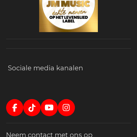
Sociale media kanalen
F
T
Y
I
a
i
o
n
c
k
u
s
Neem contact met ons op
e
T
T
t